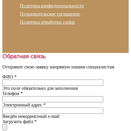
Email:
info@russian-polymer.ru
Устройство подогрева
Политика конфиденциальности
Скипидар
Адрес офиса:
г. Москва, Русаковская улица, д.13
Подготовка основания
Пользовательское соглашение
Резиновая плитка
Адрес склада:
Московская обл., г.Ногинск
Проектирование
Политика обработки cookie
Рулонные покрытия
Устройство наливных полов
Амортизирующие маты
Укладка линолеума
Спортивные покрытия
Укладка паркета
Искусственная трава
Монтаж освещения
Обратная связь
Шовная лента
Нанесение разметки
Наливные полы
Отправьте свою заявку напрямую нашим специалистам
Заливка катков
Оборудование
ФИО
*
Обслуживание катков
Пробковая крошка
Это поле обязательно для заполнения
Песок
Телефон
*
Подогрев футбольного поля
Электронный адрес
*
Введён некорректный e-mail
Загрузить файл
*