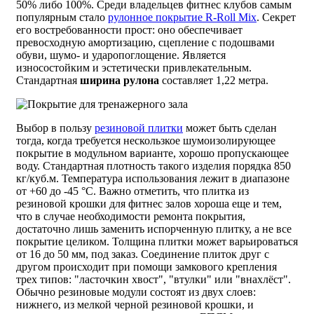
50% либо 100%. Среди владельцев фитнес клубов самым
популярным стало
рулонное покрытие R-Roll Mix
. Секрет
его востребованности прост: оно обеспечивает
превосходную амортизацию, сцепление с подошвами
обуви, шумо- и ударопоглощение. Является
износостойким и эстетически привлекательным.
Стандартная
ширина рулона
составляет 1,22 метра.
Выбор в пользу
резиновой плитки
может быть сделан
тогда, когда требуется нескользкое шумоизолирующее
покрытие в модульном варианте, хорошо пропускающее
воду. Стандартная плотность такого изделия порядка 850
кг/куб.м. Температура использования лежит в диапазоне
от +60 до -45 °С. Важно отметить, что плитка из
резиновой крошки для фитнес залов хороша еще и тем,
что в случае необходимости ремонта покрытия,
достаточно лишь заменить испорченную плитку, а не все
покрытие целиком. Толщина плитки может варьироваться
от 16 до 50 мм, под заказ. Соединение плиток друг с
другом происходит при помощи замкового крепления
трех типов: "ласточкин хвост", "втулки" или "внахлёст".
Обычно резиновые модули состоят из двух слоев:
нижнего, из мелкой черной резиновой крошки, и