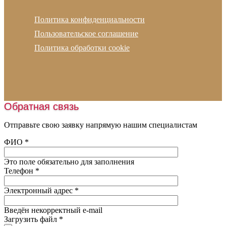
Укладка покрытия
Пигменты
Email:
info@russian-polymer.ru
Устройство подогрева
Политика конфиденциальности
Скипидар
Адрес офиса:
г. Москва, Русаковская улица, д.13
Подготовка основания
Пользовательское соглашение
Резиновая плитка
Адрес склада:
Московская обл., г.Ногинск
Проектирование
Политика обработки cookie
Рулонные покрытия
Устройство наливных полов
Амортизирующие маты
Укладка линолеума
Спортивные покрытия
Укладка паркета
Искусственная трава
Монтаж освещения
Обратная связь
Шовная лента
Нанесение разметки
Наливные полы
Отправьте свою заявку напрямую нашим специалистам
Заливка катков
Оборудование
ФИО
*
Обслуживание катков
Пробковая крошка
Это поле обязательно для заполнения
Песок
Телефон
*
Подогрев футбольного поля
Электронный адрес
*
Введён некорректный e-mail
Загрузить файл
*