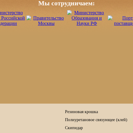
Мы сотрудничаем:
Резиновая крошка
Полиуретановое связующее (клей)
Скипидар