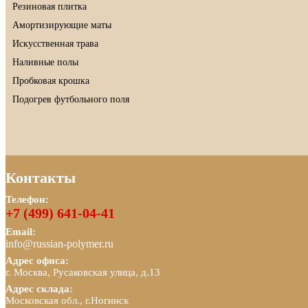
Резиновая плитка
Амортизирующие маты
Искусственная трава
Наливные полы
Пробковая крошка
Подогрев футбольного поля
Контакты
Телефон:
+7 (499) 641-04-41
Email:
info@russian-polymer.ru
Адрес офиса:
г. Москва, Русаковская улица, д.13
Адрес склада:
Московская обл., г.Ногинск