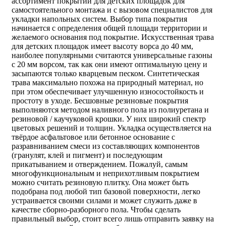
ассортимент покрытий для детских площадок для
самостоятельного монтажа и с вызовом специалистов для
укладки напольных систем. Выбор типа покрытия
начинается с определения общей площади территории и
желаемого основания под покрытие. Искусственная трава
для детских площадок имеет высоту ворса до 40 мм,
наиболее популярными считаются универсальные газоны
с 20 мм ворсом, так как они имеют оптимальную цену и
засыпаются только кварцевым песком. Синтетическая
трава максимально похожа на природный материал, но
при этом обеспечивает улучшенную износостойкость и
простоту в уходе. Бесшовные резиновые покрытия
выполняются методом наливного пола из полиуретана и
резиновой / каучуковой крошки. У них широкий спектр
цветовых решений и толщин. Укладка осуществляется на
твёрдое асфальтовое или бетонное основание с
разравниванием смеси из составляющих компонентов
(гранулят, клей и пигмент) и последующим
прикатыванием и отверждением. Пожалуй, самым
многофункциональным и неприхотливым покрытием
можно считать резиновую плитку. Она может быть
подобрана под любой тип базовой поверхности, легко
устраивается своими силами и может служить даже в
качестве сборно-разборного пола. Чтобы сделать
правильный выбор, стоит всего лишь отправить заявку на