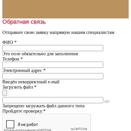
Укладка линолеума
Спортивные покрытия
Укладка паркета
Искусственная трава
Монтаж освещения
Обратная связь
Шовная лента
Нанесение разметки
Наливные полы
Отправьте свою заявку напрямую нашим специалистам
Заливка катков
Оборудование
ФИО
*
Обслуживание катков
Пробковая крошка
Это поле обязательно для заполнения
Песок
Телефон
*
Подогрев футбольного поля
Электронный адрес
*
Введён некорректный e-mail
Загрузить файл
*
Запрещено загружать файл данного типа
Пройдите проверку:
*