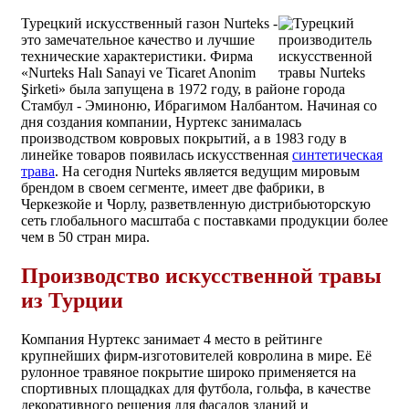
Турецкий искусственный газон Nurteks -
это замечательное качество и лучшие
технические характеристики. Фирма
«Nurteks Halı Sanayi ve Ticaret Anonim
Şirketi» была запущена в 1972 году, в районе города
Стамбул - Эминоню, Ибрагимом Налбантом. Начиная со
дня создания компании, Нуртекс занималась
производством ковровых покрытий, а в 1983 году в
линейке товаров появилась искусственная
синтетическая
трава
. На сегодня Nurteks является ведущим мировым
брендом в своем сегменте, имеет две фабрики, в
Черкезкойе и Чорлу, разветвленную дистрибьюторскую
сеть глобального масштаба с поставками продукции более
чем в 50 стран мира.
Производство искусственной травы
из Турции
Компания Нуртекс занимает 4 место в рейтинге
крупнейших фирм-изготовителей ковролина в мире. Её
рулонное травяное покрытие широко применяется на
спортивных площадках для футбола, гольфа, в качестве
декоративного решения для фасадов зданий и