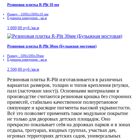
Резиновая плитка R-Plit 10 мм
Размер - 1000х1000х10 мм
Единицы измерения - кв.м
1 600,00 руб./кв.м
Резиновая плитка R-Plit 30мм (Булыжная мостовая)
Размер - 500x500x30мм
Единицы измерения - кв.м
2 500,00 руб./кв.м
Резиновая плитка R-Plit изготавливается в различных
вариантах размеров, толщин и типов крепления (втулки,
пазл (ласточкин хвост)). Основными материалами в
производстве считаются резиновая крошка без сторонних
примесей, стабильно качественное полиуретановое
связующее и красящие пигменты высокой укрывистости.
Всё это позволяет применять такое модульное покрытие
не только для дворовых детских площадок. Оно
прекрасно показывает себя на дорожках парков и в зонах
отдыха, тротуарах, входных группах, участках дач,
игровых территориях детских садов, универсальных