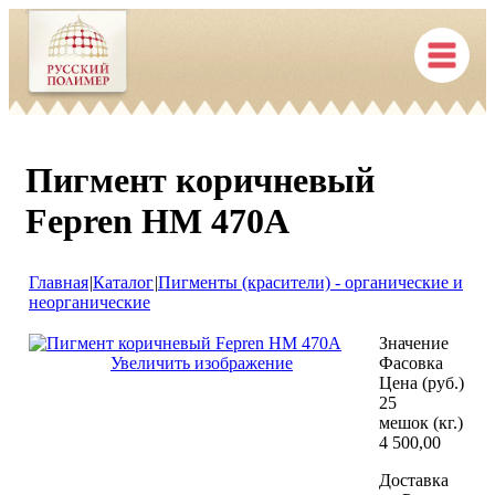
Пигмент коричневый
Fepren HM 470A
Главная
|
Каталог
|
Пигменты (красители) - органические и
неорганические
Значение
Увеличить изображение
Фасовка
Цена (руб.)
25
мешок (кг.)
4 500,00
Доставка