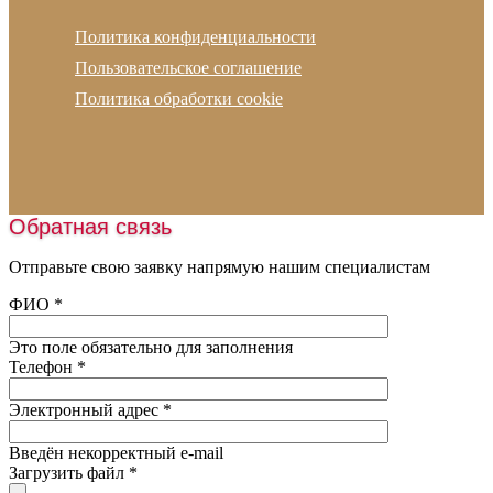
Пигменты
Email:
info@russian-polymer.ru
Устройство подогрева
Политика конфиденциальности
Скипидар
Адрес офиса:
г. Москва, Русаковская улица, д.13
Подготовка основания
Пользовательское соглашение
Резиновая плитка
Адрес склада:
Московская обл., г.Ногинск
Проектирование
Политика обработки cookie
Рулонные покрытия
Устройство наливных полов
Амортизирующие маты
Укладка линолеума
Спортивные покрытия
Укладка паркета
Искусственная трава
Монтаж освещения
Обратная связь
Шовная лента
Нанесение разметки
Наливные полы
Отправьте свою заявку напрямую нашим специалистам
Заливка катков
Оборудование
ФИО
*
Обслуживание катков
Пробковая крошка
Это поле обязательно для заполнения
Песок
Телефон
*
Подогрев футбольного поля
Электронный адрес
*
Введён некорректный e-mail
Загрузить файл
*