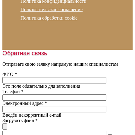
Политика конфиденциальности
Скипидар
Адрес офиса:
г. Москва, Русаковская улица, д.13
Подготовка основания
Пользовательское соглашение
Резиновая плитка
Адрес склада:
Московская обл., г.Ногинск
Проектирование
Политика обработки cookie
Рулонные покрытия
Устройство наливных полов
Амортизирующие маты
Укладка линолеума
Спортивные покрытия
Укладка паркета
Искусственная трава
Монтаж освещения
Обратная связь
Шовная лента
Нанесение разметки
Наливные полы
Отправьте свою заявку напрямую нашим специалистам
Заливка катков
Оборудование
ФИО
*
Обслуживание катков
Пробковая крошка
Это поле обязательно для заполнения
Песок
Телефон
*
Подогрев футбольного поля
Электронный адрес
*
Введён некорректный e-mail
Загрузить файл
*