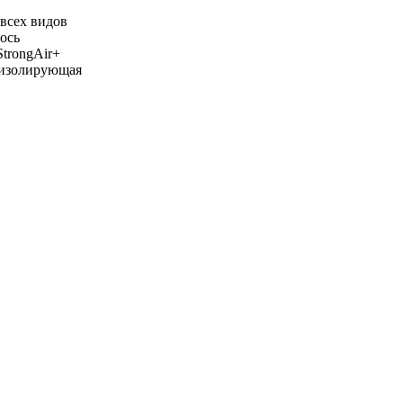
всех видов
ось
StrongAir+
оизолирующая