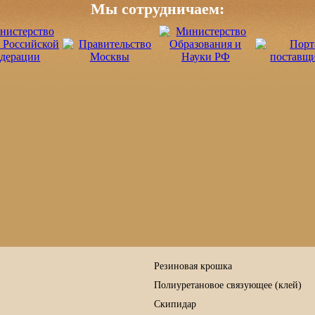
Мы сотрудничаем:
Резиновая крошка
Полиуретановое связующее (клей)
Скипидар