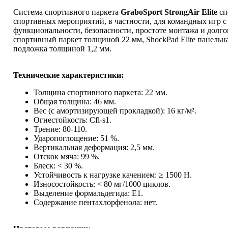
Система спортивного паркета
GraboSport StrongAir Elite
сп
спортивных мероприятий, в частности, для командных игр с
функциональности, безопасности, простоте монтажа и долгов
спортивный паркет толщиной 22 мм, ShockPad Elite панел
подложка толщиной 1,2 мм.
Технические характеристики:
Толщина спортивного паркета: 22 мм.
Общая толщина: 46 мм.
Вес (с амортизирующей прокладкой): 16 кг/м².
Огнестойкость: Cfl-s1.
Трение: 80-110.
Ударопоглощение: 51 %.
Вертикальная деформация: 2,5 мм.
Отскок мяча: 99 %.
Блеск: < 30 %.
Устойчивость к нагрузке качением: ≥ 1500 Н.
Износостойкость: < 80 мг/1000 циклов.
Выделение формальдегида: E1.
Содержание пентахлорфенола: нет.