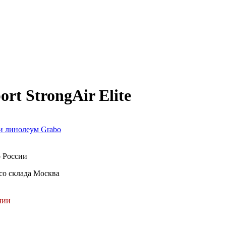
t StrongAir Elite
и линолеум Grabo
о России
со склада Москва
чии