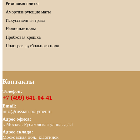
Резиновая плитка
Амортизирующие маты
Искусственная трава
Наливные полы
Пробковая крошка
Подогрев футбольного поля
Контакты
Телефон:
+7 (499) 641-04-41
Email:
info@russian-polymer.ru
Адрес офиса:
г. Москва, Русаковская улица, д.13
Адрес склада:
Московская обл., г.Ногинск