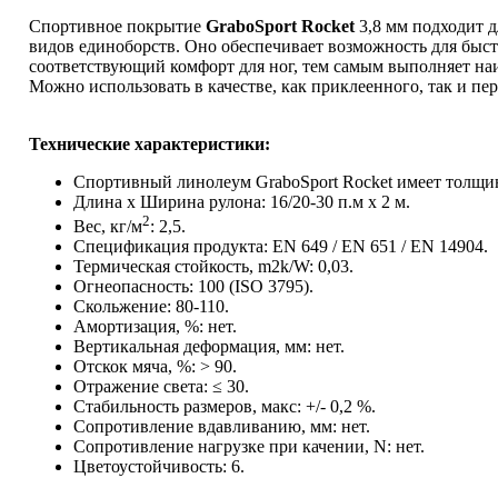
Спортивное покрытие
GraboSport Rocket
3,8 мм подходит д
видов единоборств. Оно обеспечивает возможность для быст
соответствующий комфорт для ног, тем самым выполняет на
Можно использовать в качестве, как приклеенного, так и пе
Технические характеристики:
Спортивный линолеум GraboSport Rocket имеет толщин
Длина х Ширина рулона: 16/20-30 п.м x 2 м.
2
Вес, кг/м
: 2,5.
Спецификация продукта: EN 649 / EN 651 / EN 14904.
Термическая стойкость, m2k/W: 0,03.
Огнеопасность: 100 (ISO 3795).
Скольжение: 80-110.
Амортизация, %: нет.
Вертикальная деформация, мм: нет.
Отскок мяча, %: > 90.
Отражение света: ≤ 30.
Стабильность размеров, макс: +/- 0,2 %.
Сопротивление вдавливанию, мм: нет.
Сопротивление нагрузке при качении, N: нет.
Цветоустойчивость: 6.