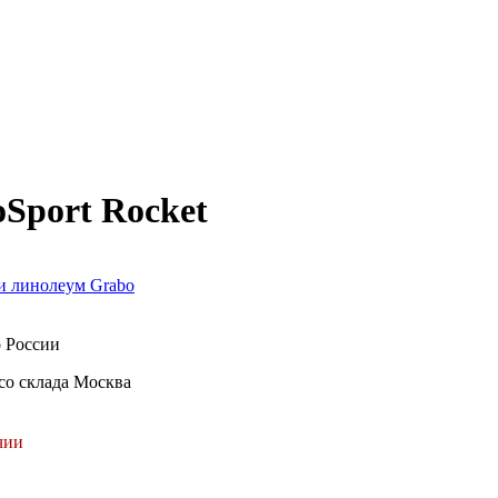
Sport Rocket
и линолеум Grabo
о России
со склада Москва
чии