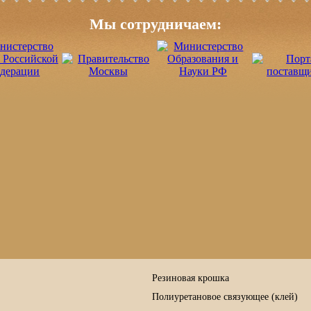
Мы сотрудничаем:
Резиновая крошка
Полиуретановое связующее (клей)