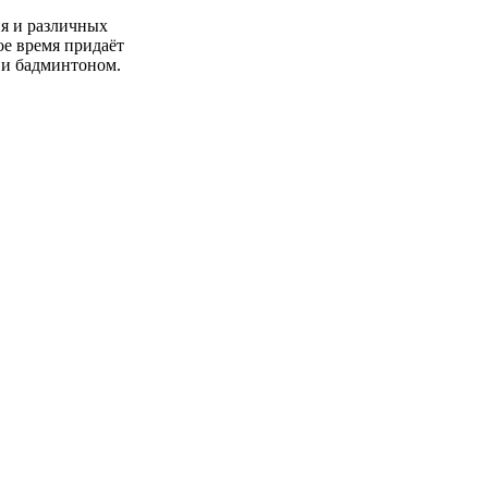
ия и различных
ое время придаёт
 и бадминтоном.