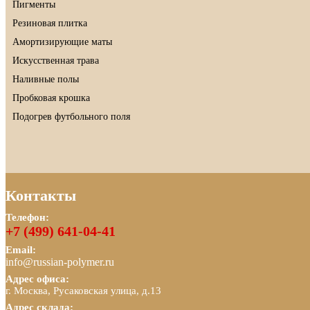
Пигменты
Резиновая плитка
Амортизирующие маты
Искусственная трава
Наливные полы
Пробковая крошка
Подогрев футбольного поля
Контакты
Телефон:
+7 (499) 641-04-41
Email:
info@russian-polymer.ru
Адрес офиса:
г. Москва, Русаковская улица, д.13
Адрес склада: