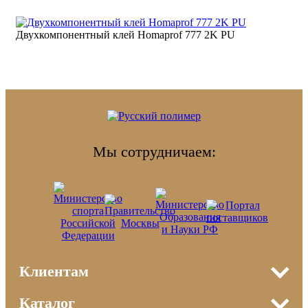
Двухкомпонентный клей Homaprof 777 2K PU
Мы сотрудничаем:
Клиентам
О компании
Каталог
Сотрудничество