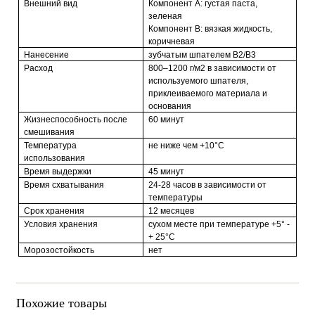
Внешний вид
Компонент A: густая паста,
зеленая
Компонент B: вязкая жидкость,
коричневая
Нанесение
зубчатым шпателем
B
2/
B3
Расход
800–1200 г/м2 в зависимости от
используемого шпателя,
приклеиваемого материала и
основания
Жизнеспособность после
60 минут
смешивания
Температура
не ниже чем +10°C
использования
Время выдержки
45 минут
Время схватывания
24-28 часов в зависимости от
температуры
Срок хранения
12 месяцев
Условия хранения
сухом месте при температуре +5° -
+ 25°C
Морозостойкость
нет
Похожие товары