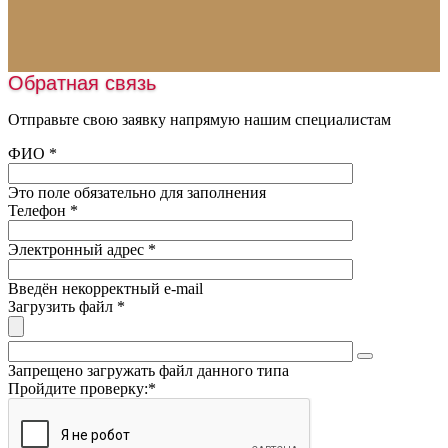
Укладка линолеума
Спортивные покрытия
Укладка паркета
Искусственная трава
Монтаж освещения
Обратная связь
Шовная лента
Нанесение разметки
Наливные полы
Отправьте свою заявку напрямую нашим специалистам
Заливка катков
Оборудование
ФИО
*
Обслуживание катков
Пробковая крошка
Это поле обязательно для заполнения
Песок
Телефон
*
Подогрев футбольного поля
Электронный адрес
*
Введён некорректный e-mail
Загрузить файл
*
Запрещено загружать файл данного типа
Пройдите проверку:
*