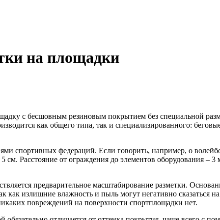
тки на площадки
адку с бесшовным резиновым покрытием без специальной разм
изводится как общего типа, так и специализированного: беговы
иями спортивных федераций. Если говорить, например, о волей
5 см. Расстояние от ограждения до элементов оборудования – 3
ествляется предварительное масштабирование разметки. Основан
ак как излишние влажность и пыль могут негативно сказаться н
 никаких повреждений на поверхности спортплощадки нет.
ой обязательно отличается от оттенка покрытия, чаще всего с п