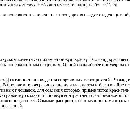
ния в таком случае обычно имеет толщину не более 12 см.
и
на поверхность спортивных площадок выглядят следующим обр
 двухкомпонентную полиуретановую краску. Этот вид красящего
ю к поверхностным нагрузкам. Одной из наиболее популярных к
ит эффективность проведения спортивных мероприятий. В каждо
. В прошлом, такая разметка наносилась мелом и была крайне н
ртивных площадок, для создания которых применяются красител
ую разметку создают, используя контрастный слой резиновой ил
 долго не тускнеет. Самыми распространёнными цветами краски
 и зеленый.