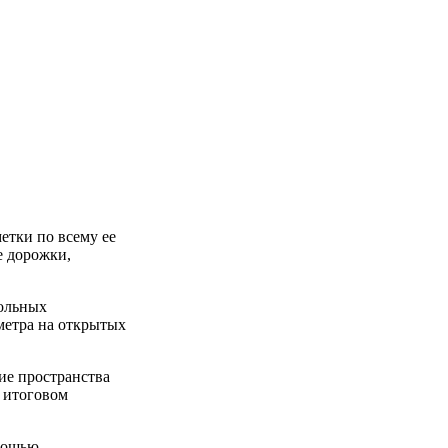
етки по всему ее
е дорожки,
больных
 метра на открытых
ие пространства
а итоговом
омощью