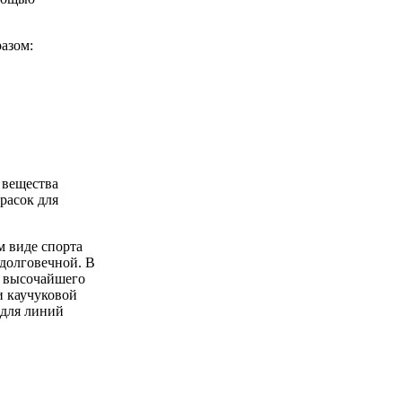
азом:
 вещества
расок для
м виде спорта
едолговечной. В
и высочайшего
и каучуковой
 для линий