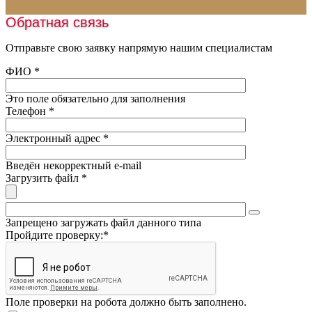
Искусственная трава
Монтаж освещения
Обратная связь
Шовная лента
Нанесение разметки
Наливные полы
Отправьте свою заявку напрямую нашим специалистам
Заливка катков
Оборудование
ФИО
*
Обслуживание катков
Пробковая крошка
Это поле обязательно для заполнения
Песок
Телефон
*
Подогрев футбольного поля
Электронный адрес
*
Введён некорректный e-mail
Загрузить файл
*
Запрещено загружать файл данного типа
Пройдите проверку:
*
Поле проверки на робота должно быть заполнено.