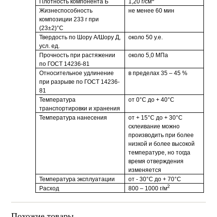
Плотность компонента Б
1,20 г/см
Жизнеспособность
не менее 60 мин
композиции 233 г при
(23±2)°С
Твердость по Шору А/Шору Д,
около 50 у.е.
усл. ед.
Прочность при растяжении
около 5,0 МПа
по ГОСТ 14236-81
Относительное удлинение
в пределах 35 – 45 %
при разрыве по ГОСТ 14236-
81
Температура
от 0°С до + 40°С
транспортировки и хранения
Температура нанесения
от + 15°С до + 30°С
склеивание можно
производить при более
низкой и более высокой
температуре, но тогда
время отверждения
изменяется
Температура эксплуатации
от - 30°С до + 70°С
2
Расход
800 – 1000 г/м
Похожие товары