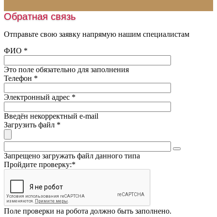
Искусственная трава
Монтаж освещения
Обратная связь
Шовная лента
Нанесение разметки
Наливные полы
Отправьте свою заявку напрямую нашим специалистам
Заливка катков
Оборудование
ФИО
*
Обслуживание катков
Пробковая крошка
Это поле обязательно для заполнения
Песок
Телефон
*
Подогрев футбольного поля
Электронный адрес
*
Введён некорректный e-mail
Загрузить файл
*
Запрещено загружать файл данного типа
Пройдите проверку:
*
Поле проверки на робота должно быть заполнено.