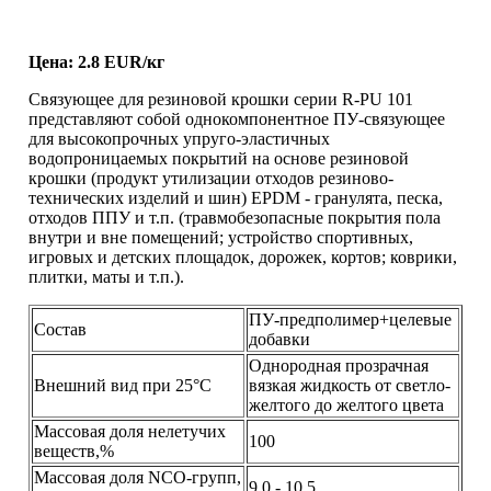
Цена: 2.8 EUR/кг
Связующее для резиновой крошки серии R-PU 101
представляют собой однокомпонентное ПУ-связующее
для высокопрочных упруго-эластичных
водопроницаемых покрытий на основе резиновой
крошки (продукт утилизации отходов резиново-
технических изделий и шин) ЕРDМ - гранулята, песка,
отходов ППУ и т.п. (травмобезопасные покрытия пола
внутри и вне помещений; устройство спортивных,
игровых и детских площадок, дорожек, кортов; коврики,
плитки, маты и т.п.).
ПУ-предполимер+целевые
Состав
добавки
Однородная прозрачная
Внешний вид при 25°С
вязкая жидкость от светло-
желтого до желтого цвета
Массовая доля нелетучих
100
веществ,%
Массовая доля NCO-групп,
9,0 - 10,5