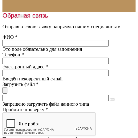
Укладка паркета
Искусственная трава
Монтаж освещения
Обратная связь
Шовная лента
Нанесение разметки
Наливные полы
Отправьте свою заявку напрямую нашим специалистам
Заливка катков
Оборудование
ФИО
*
Обслуживание катков
Пробковая крошка
Это поле обязательно для заполнения
Песок
Телефон
*
Подогрев футбольного поля
Электронный адрес
*
Введён некорректный e-mail
Загрузить файл
*
Запрещено загружать файл данного типа
Пройдите проверку:
*