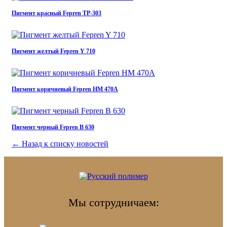
Пигмент красный Fepren TP-303
Пигмент желтый Fepren Y 710
Пигмент коричневый Fepren HM 470A
Пигмент черный Fepren B 630
← Назад к списку новостей
Мы сотрудничаем: