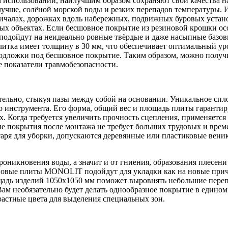
м использовании, наилучшим образом сохраняют свои качества 
лучше, солёной морской воды и резких перепадов температуры. 
ичалах, дорожках вдоль набережных, подвижных буровых устано
ных объектах. Если бесшовное покрытие из резиновой крошки о
подойдут на неидеально ровные твёрдые и даже насыпные базо
, плитка имеет толщину в 30 мм, что обеспечивает оптимальный ур
 подложки под бесшовное покрытие. Таким образом, можно полу
показатели травмобезопасности.
льно, стыкуя пазы между собой на основании. Уникальное сп
го инструмента. Его форма, общий вес и площадь плиты гаранти
. Когда требуется увеличить прочность сцепления, применяется
 покрытия после монтажа не требует больших трудовых и време
ря для уборки, допускаются деревянные или пластиковые веник
никновения воды, а значит и от гниения, образования плесени 
иновые плиты MONOLIT подойдут для укладки как на новые прич
щадь изделий 1050x1050 мм поможет выровнять небольшие переп
Вам необязательно будет делать однообразное покрытие в едином 
растные цвета для выделения специальных зон.