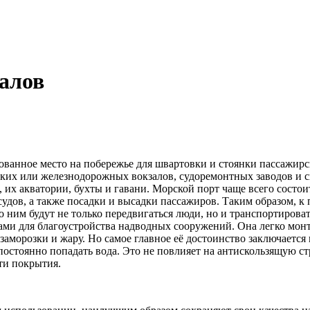
алов
дованное место на побережье для швартовки и стоянки пассажир
ских или железнодорожных вокзалов, судоремонтных заводов и с
, их акватории, бухты и гавани. Морской порт чаще всего состои
судов, а также посадки и высадки пассажиров. Таким образом, к
о ним будут не только передвигаться люди, но и транспортирова
ми для благоустройства надводных сооружений. Она легко монт
аморозки и жару. Но самое главное её достоинство заключается 
постоянно попадать вода. Это не повлияет на антискользящую ст
ти покрытия.