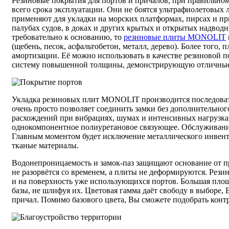
Резиновые покрытия для портов и причалов, при правильно
всего срока эксплуатации. Они не боятся ультрафиолетовых 
применяют для укладки на морских платформах, пирсах и пр
палубах судов, в доках и других крытых и открытых надвод
требовательно к основанию, то
резиновые плиты MONOLIT
(щебень, песок, асфальтобетон, металл, дерево). Более того
амортизации. Её можно использовать в качестве резиновой
систему повышенной толщины, демонстрирующую отличные 
Укладка резиновых плит MONOLIT производится последовате
очень просто позволяет соединить замки без дополнительно
расхождений при вибрациях, шумах и интенсивных нагрузках
однокомпонентное полиуретановое связующее. Обслуживание
Главным моментом будет исключение металлического инвента
тканые материалы.
Водонепроницаемость и замок-паз защищают основание от про
не разорвётся со временем, а плиты не деформируются. Рез
и на поверхность уже использующихся портов. Большая пло
базы, не шлифуя их. Цветовая гамма даёт свободу в выборе, 
причал. Помимо базового цвета, Вы сможете подобрать конт