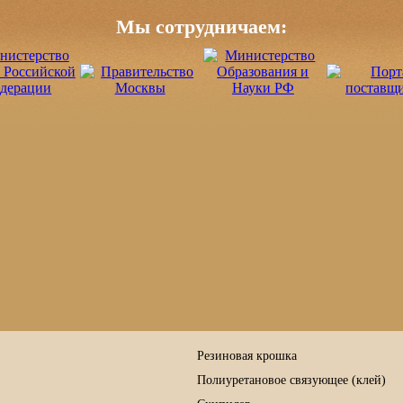
Мы сотрудничаем:
Резиновая крошка
Полиуретановое связующее (клей)