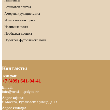
Пигменты
Резиновая плитка
Амортизирующие маты
Искусственная трава
Наливные полы
Пробковая крошка
Подогрев футбольного поля
Контакты
Телефон:
+7 (499) 641-04-41
Email:
info@russian-polymer.ru
Адрес офиса:
г. Москва, Русаковская улица, д.13
Адрес склада: