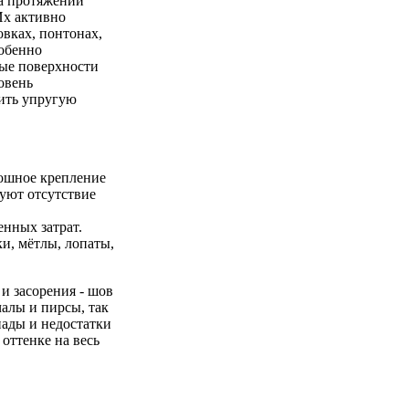
на протяжении
Их активно
вках, понтонах,
собенно
вые поверхности
овень
чить упругую
лошное крепление
руют отсутствие
нных затрат.
и, мётлы, лопаты,
и засорения - шов
алы и пирсы, так
ады и недостатки
оттенке на весь