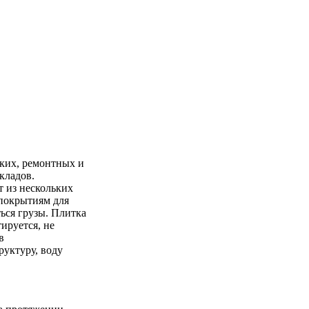
ских, ремонтных и
кладов.
т из нескольких
 покрытиям для
ться грузы. Плитка
ируется, не
в
руктуру, воду