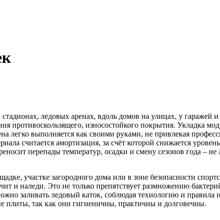
ек
 стадионах, ледовых аренах, вдоль домов на улицах, у гаражей и
ания противоскользящего, износостойкого покрытия. Укладка мо
Она легко выполняется как своими руками, не привлекая профес
ала считается амортизация, за счёт которой снижается уровень
еносит перепады температур, осадки и смену сезонов года – не 
щадке, участке загородного дома или в зоне безопасности спорт
чит и наледи. Это не только препятствует размножению бактерий
ожно заливать ледовый каток, соблюдая технологию и правила н
е плиты, так как они гигиеничны, практичны и долговечны.