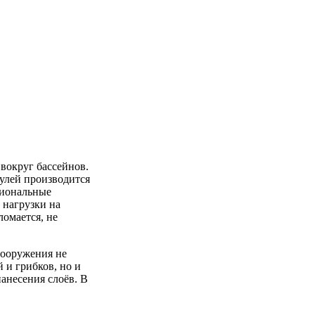
 вокруг бассейнов.
дулей производится
сиональные
 нагрузки на
ломается, не
сооружения не
 и грибков, но и
анесения слоёв. В