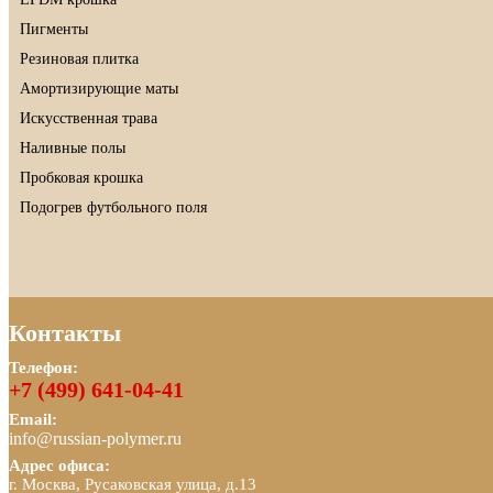
Пигменты
Резиновая плитка
Амортизирующие маты
Искусственная трава
Наливные полы
Пробковая крошка
Подогрев футбольного поля
Контакты
Телефон:
+7 (499) 641-04-41
Email:
info@russian-polymer.ru
Адрес офиса:
г. Москва, Русаковская улица, д.13