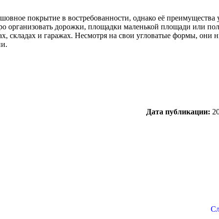
сшовное покрытие в востребованности, однако её преимущества
тро организовать дорожки, площадки маленькой площади или п
х, складах и гаражах. Несмотря на свои угловатые формы, они н
ии.
Дата публикации:
20
Сл