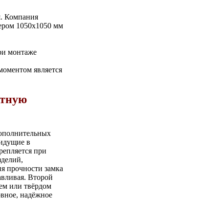
я. Компания
ером 1050х1050 мм
ри монтаже
моментом является
ртную
 дополнительных
 идущие в
репляется при
зделий,
я прочности замка
авливая. Второй
ем или твёрдом
овное, надёжное