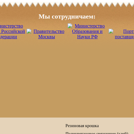
Мы сотрудничаем:
Резиновая крошка
Полиуретановое связующее (клей)