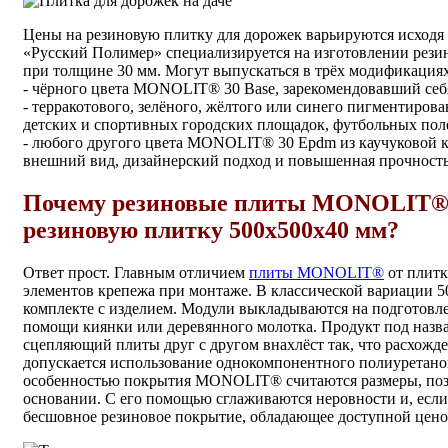
Цены на резиновую плитку для дорожек варьируются исходя 
«Русский Полимер» специализируется на изготовлении рез
при толщине 30 мм. Могут выпускаться в трёх модификациях
- чёрного цвета MONOLIT® 30 Base, зарекомендовавший себя
- терракотового, зелёного, жёлтого или синего пигментиров
детских и спортивных городских площадок, футбольных пол
- любого другого цвета MONOLIT® 30 Epdm из каучуковой к
внешний вид, дизайнерский подход и повышенная прочность
Почему резиновые плиты MONOLIT® к
резиновую плитку 500х500х40 мм?
Ответ прост. Главным отличием
плиты MONOLIT®
от плитк
элементов крепежа при монтаже. В классической вариации 
комплекте с изделием. Модули выкладываются на подготовле
помощи киянки или деревянного молотка. Продукт под наз
сцепляющий плиты друг с другом внахлёст так, что расхож
допускается использование однокомпонентного полиуретанов
особенностью покрытия MONOLIT® считаются размеры, поз
основании. С его помощью сглаживаются неровности и, если 
бесшовное резиновое покрытие, обладающее доступной цено