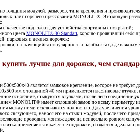
из толщины модулей, размеров, типа крепления и производител
иновых плит горячего прессования MONOLIT®. Это модули разм
:
 в качестве подложки для устройства спортивных покрытий;
анного цвета
MONOLIT® 30 Standart
, хорошо проявивший себя п
ей, парковых и дачных дорожек;
рошки, пользующийся популярностью на объектах, где важным 
.
упить лучше для дорожек, чем станда
и 500х500х40 является замковое крепление, которое не требует
500х500 мм с толщиной 40 мм применяются пластиковые втулки,
нное основание, стыкуются втулками, после чего соединение ук
ванием MONOLIT® имеет сплошной замок по всему периметру и
дения между ними исключаются полностью. Для увеличения уровн
ого связующего, нанося его на стыки модулей, после чего прид
воляющие проводить монтаж даже на неидеально ровном сыпуч
плитка применяется в качестве подложки, создаётся идеально р
й.