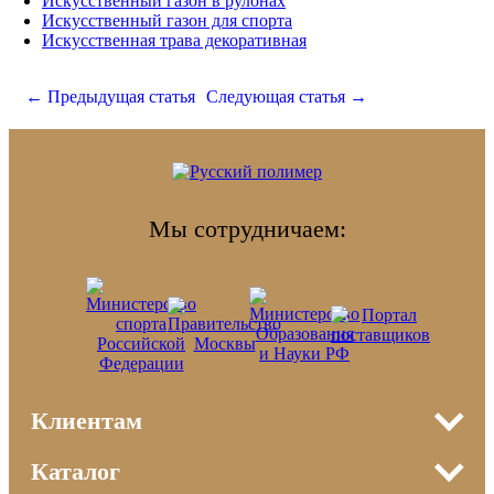
Искусственный газон в рулонах
Искусственный газон для спорта
Искусственная трава декоративная
← Предыдущая статья
Следующая статья →
Мы сотрудничаем:
Клиентам
О компании
Каталог
Сотрудничество
Резиновые покрытия